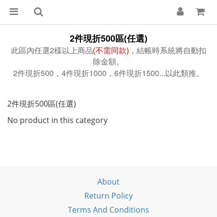
2
500
件現折
區(任選)
2
此區內任選
樣以上商品
(不需同款)
，結帳時系統將自動扣
除金額。
2
500
4
1000
6
1500...
件現折
，
件現折
，
件現折
以此類推。
2件現折500區(任選)
No product in this category
About
Return Policy
Terms And Conditions