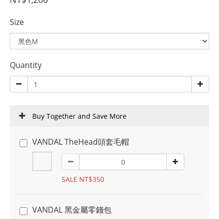
Size
Quantity
Buy Together and Save More
VANDAL TheHead頭套毛帽
SALE NT$350
VANDAL 黑金屬零錢包