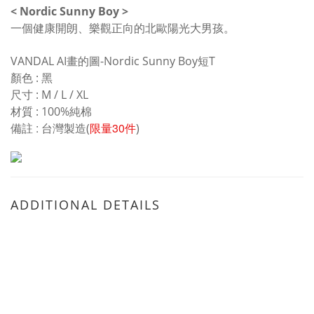
< Nordic Sunny Boy >
一個健康開朗、樂觀正向的北歐陽光大男孩。
VANDAL AI
-Nordic Sunny Boy
T
畫的圖
短
:
顏色
黑
: M / L / XL
尺寸
: 100%
材質
純棉
:
30
備註
台灣製造(
限量
件
)
ADDITIONAL DETAILS