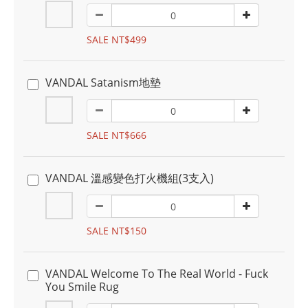
SALE NT$499
VANDAL Satanism地墊
SALE NT$666
VANDAL 溫感變色打火機組(3支入)
SALE NT$150
VANDAL Welcome To The Real World - Fuck
You Smile Rug