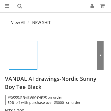
View All
NEW SHIT
VANDAL AI drawings-Nordic Sunny
Boy Tee Black
滿5000送愛你媽的心抱枕 on order
50% off with purchase over $3000- on order
NT$1,200