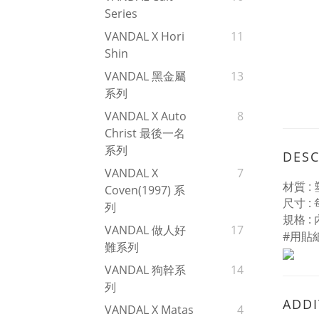
Series
VANDAL X Hori
11
Shin
VANDAL 黑金屬
13
系列
VANDAL X Auto
8
Christ 最後一名
系列
DESC
VANDAL X
7
:
材質
Coven(1997) 系
尺寸
:
每
列
:
規格
VANDAL 做人好
17
#
用貼
難系列
VANDAL 狗幹系
14
列
ADDI
VANDAL X Matas
4