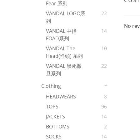
CUS
Fear 系列
VANDAL LOGO系
22
列
No rev
VANDAL 中指
14
FOAD系列
VANDAL The
10
Head(怪頭) 系列
VANDAL 黑死撒
22
旦系列
Clothing
HEADWEARS
8
TOPS
96
JACKETS
14
BOTTOMS
2
SOCKS
14