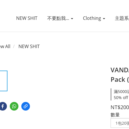
NEW SHIT
不要點我...
Clothing
主題
ew All
NEW SHIT
VANDA
Pack 
滿5000
50% off
NT$200
數量