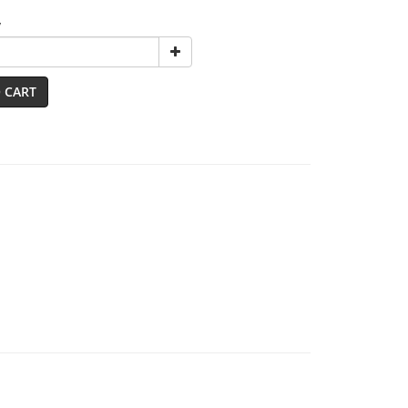
y
 CART