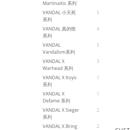
Martinaitis 系列
VANDAL 小天死
5
系列
VANDAL 真的恨
4
系列
VANDAL
5
Vandalism系列
VANDAL X
3
Warhead 系列
VANDAL X Itoyo
1
系列
VANDAL X
1
Defame 系列
VANDAL X Sieger
2
系列
VANDAL X Bring
2