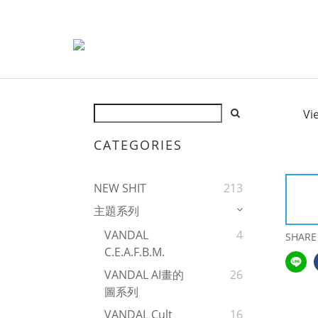
Vi
CATEGORIES
NEW SHIT
213
主題系列
VANDAL
4
SHARE
C.E.A.F.B.M.
VANDAL AI畫的
26
圖系列
VANDAL Cult
16