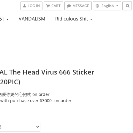
LOG IN
CART
MESSAGE
English
系列
VANDALISM
Ridiculous Shit
L The Head Virus 666 Sticker
(20PIC)
送愛你媽的心抱枕 on order
 with purchase over $3000- on order