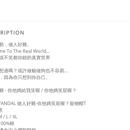
RIPTION
易，做人好難。
me To The Real World…
或不笑都你錯的真實世界
想過嗎？或許做貓做狗也不容易...
，因為你只想到你自己。
難 - 你他媽給我笑喔 / 你他媽笑屁喔？
 VANDAL 做人好難-你他媽笑屁喔？寵物帽T
黑
 / L / XL
100%棉