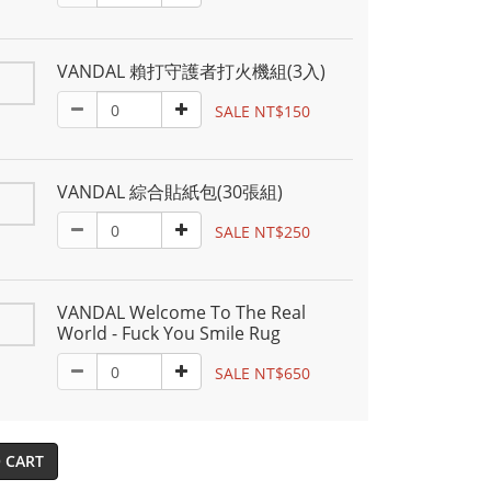
VANDAL 賴打守護者打火機組(3入)
SALE NT$150
VANDAL 綜合貼紙包(30張組)
SALE NT$250
VANDAL Welcome To The Real
World - Fuck You Smile Rug
SALE NT$650
 CART