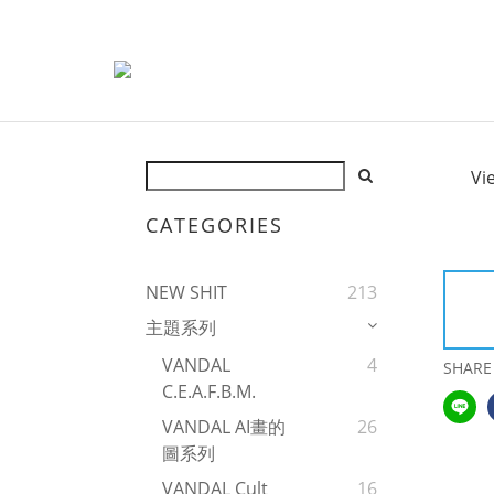
Vi
CATEGORIES
NEW SHIT
213
主題系列
VANDAL
4
SHARE
C.E.A.F.B.M.
VANDAL AI畫的
26
圖系列
VANDAL Cult
16