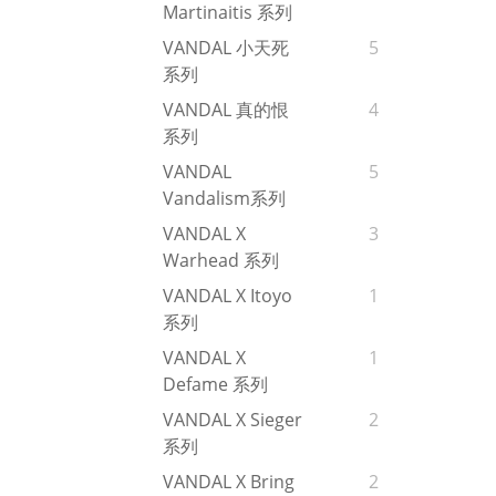
Martinaitis 系列
VANDAL 小天死
5
系列
VANDAL 真的恨
4
系列
VANDAL
5
Vandalism系列
VANDAL X
3
Warhead 系列
VANDAL X Itoyo
1
系列
VANDAL X
1
Defame 系列
VANDAL X Sieger
2
系列
VANDAL X Bring
2