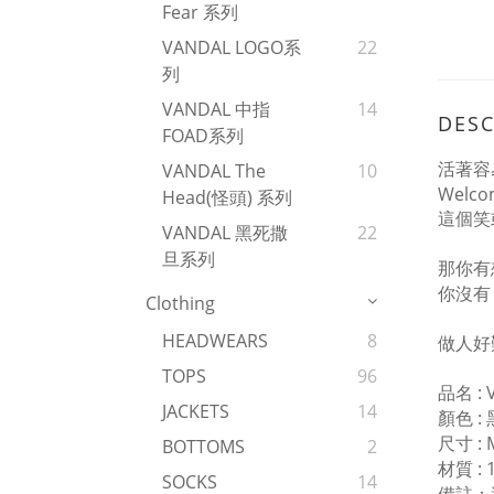
Fear 系列
VANDAL LOGO系
22
列
VANDAL 中指
14
DESC
FOAD系列
活著容
VANDAL The
10
Welco
Head(怪頭) 系列
這個笑
VANDAL 黑死撒
22
旦系列
那你有
你沒有
Clothing
HEADWEARS
8
做人好
TOPS
96
品名 :
JACKETS
14
顏色 : 
尺寸 : M
BOTTOMS
2
材質 : 
SOCKS
14