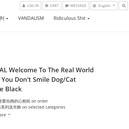
LOG IN
CART
MESSAGE
English
系列
VANDALISM
Ridiculous Shit
L Welcome To The Real World
k You Don't Smile Dog/Cat
e Black
送愛你媽的心抱枕 on order
送吊飾 on selected categories
ore