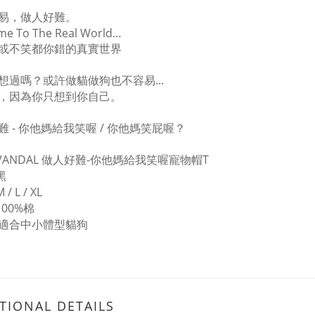
易，做人好難。
me To The Real World…
或不笑都你錯的真實世界
想過嗎？或許做貓做狗也不容易...
，因為你只想到你自己。
難 - 你他媽給我笑喔 / 你他媽笑屁喔？
 VANDAL 做人好難-你他媽給我笑喔寵物帽T
黑
 / L / XL
100%棉
適合中小體型貓狗
TIONAL DETAILS