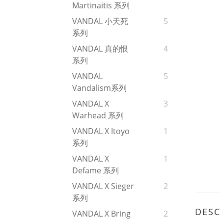
Martinaitis 系列
VANDAL 小天死
5
系列
VANDAL 真的恨
4
系列
VANDAL
5
Vandalism系列
VANDAL X
3
Warhead 系列
VANDAL X Itoyo
1
系列
VANDAL X
1
Defame 系列
VANDAL X Sieger
2
系列
DESC
VANDAL X Bring
2