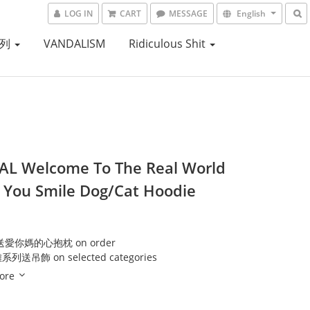
LOG IN
CART
MESSAGE
English
系列
VANDALISM
Ridiculous Shit
L Welcome To The Real World
k You Smile Dog/Cat Hoodie
送愛你媽的心抱枕 on order
送吊飾 on selected categories
ore