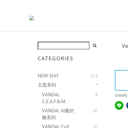
Vi
CATEGORIES
NEW SHIT
213
主題系列
VANDAL
4
SHARE
C.E.A.F.B.M.
VANDAL AI畫的
26
圖系列
VANDAL Cult
16