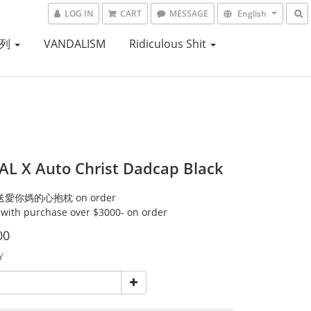
LOG IN
CART
MESSAGE
English
系列
VANDALISM
Ridiculous Shit
L X Auto Christ Dadcap Black
送愛你媽的心抱枕 on order
 with purchase over $3000- on order
00
Y