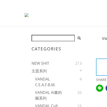
Vi
CATEGORIES
NEW SHIT
213
主題系列
VANDAL
4
SHARE
C.E.A.F.B.M.
VANDAL AI畫的
26
圖系列
VANDAL Cult
16