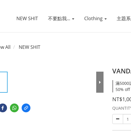
NEW SHIT
不要點我...
Clothing
主題
ew All
NEW SHIT
VANDA
滿5000
50% off
NT$1,0
QUANTIT