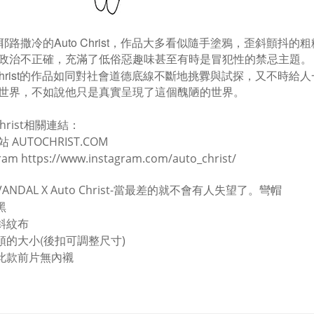
Auto Christ
耶路撒冷的
，作品大多看似隨手塗鴉，歪斜顫抖的粗
政治不正確，充滿了低俗惡趣味甚至有時是冒犯性的禁忌主題。
rist
的作品如同對社會道德底線不斷地挑釁與試探，又不時給人
世界，不如說他只是真實呈現了這個醜陋的世界。
hrist
相關連結：
AUTOCHRIST.COM
站
gram
https://www.instagram.com/auto_christ/
VANDAL X Auto Christ-當最差的就不會有人失望了。彎帽
黑
斜紋布
頭的大小(
後扣可調整尺寸)
此款前片無內襯