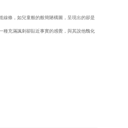
糙線條，如兒童般的般簡陋構圖，呈現出的卻是
一種充滿諷刺卻貼近事實的感覺，與其說他醜化