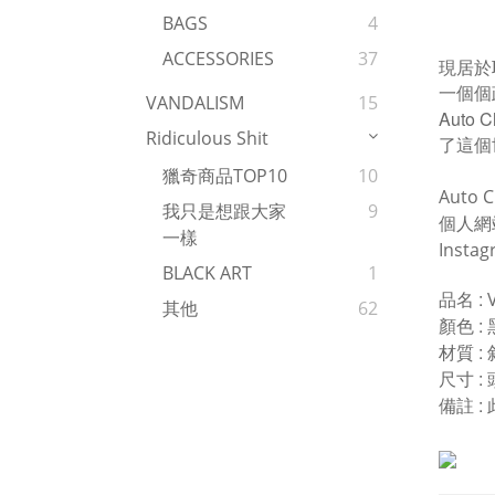
BAGS
4
ACCESSORIES
37
現居於
一個個
VANDALISM
15
Auto Ch
Ridiculous Shit
了這個
獵奇商品TOP10
10
Auto C
我只是想跟大家
9
個人網
一樣
Insta
BLACK ART
1
:
品名
其他
62
: 
顏色
:
材質
:
尺寸
:
備註