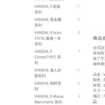
VANDAL X 彫振
11
系列
VANDAL 黑金屬
13
系列
VANDAL X Auto
8
商品
Christ 最後一名
系列
台式詛咒
VANDAL X
7
有借有
Coven(1997) 系
借了不
列
偷幹賴
VANDAL 做人好
17
品名 :
難系列
顏色 :
VANDAL 狗幹系
14
材質 :
列
尺寸 
備註 :
VANDAL X Matas
4
Martinaitis 系列