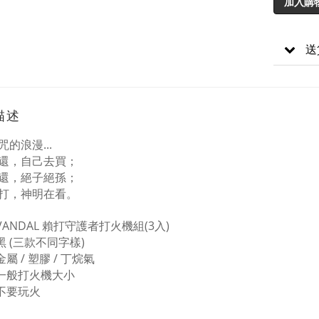
加入購
送
描述
的浪漫...
還，自己去買；
還，絕子絕孫；
打，神明在看。
 VANDAL 賴打守護者打火機組(3入)
 黑 (三款不同字樣)
 金屬 / 塑膠 / 丁烷氣
: 一般打火機大小
 不要玩火