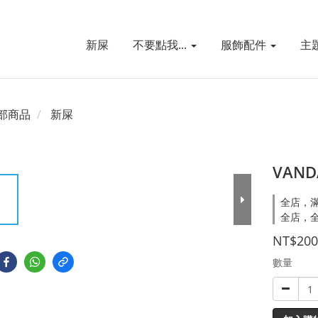
新屎
不要點我...
服飾配件
主
部商品
新屎
VAN
全店，滿
全店，全
NT$200
數量