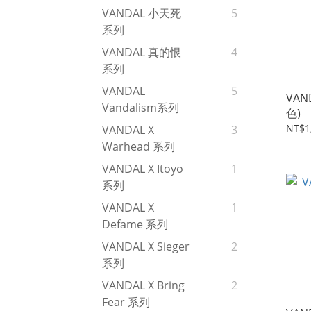
VANDAL 小天死
5
系列
VANDAL 真的恨
4
系列
VANDAL
5
VAN
Vandalism系列
色)
NT$1
VANDAL X
3
Warhead 系列
VANDAL X Itoyo
1
系列
VANDAL X
1
Defame 系列
VANDAL X Sieger
2
系列
VANDAL X Bring
2
Fear 系列