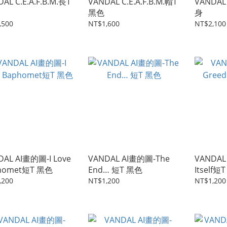
AL C.E.A.F.B.M.長T
VANDAL C.E.A.F.B.M.帽T
VANDAL 
黑色
身
,500
NT$1,600
NT$2,100
DAL AI畫的圖-I Love
VANDAL AI畫的圖-The
VANDAL
homet短T 黑色
End… 短T 黑色
Itself短
,200
NT$1,200
NT$1,200