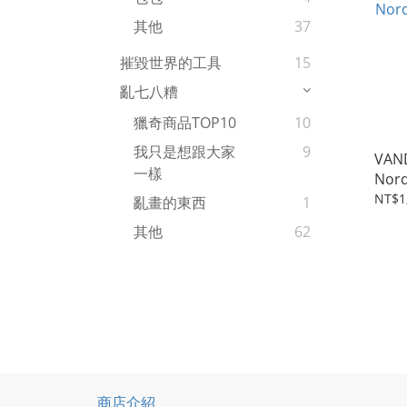
其他
37
摧毀世界的工具
15
亂七八糟
獵奇商品TOP10
10
我只是想跟大家
9
VAN
一樣
Nord
色
NT$1
亂畫的東西
1
其他
62
商店介紹