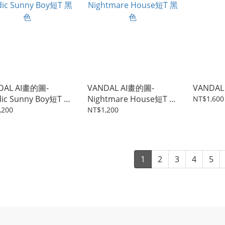
DAL AI畫的圖-
VANDAL AI畫的圖-
VANDA
ic Sunny Boy短T 黑
Nightmare House短T 黑
NT$1,600
色
,200
NT$1,200
1
2
3
4
5