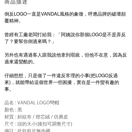
商品描述
LOGO
VANDAL
倒反
一直是
風格的象徵，呼應品牌的破壞顛
覆精神。
LOGO
曾經有工廠老闆打給我：「阿姨說你那個
是不是弄反
了？要幫你倒過來嗎？」
另外也有遇過客人跟我說他拿到瑕疵，但他不在意，因為反
過來還蠻酷的。
LOGO
仔細想想，只是做了一件違反常理的小事(把
反過
來)，就能帶給這個世界一些困擾，實在是一件蠻有趣的
事。
:
品名
VANDAL LOGO彎帽
: 黑
顏色
:
材質
斜紋布 / 燈芯絨 / 仿麂皮
:
頭的大小(
尺寸
後扣可調整尺寸)
:
此款前片無內襯
備註