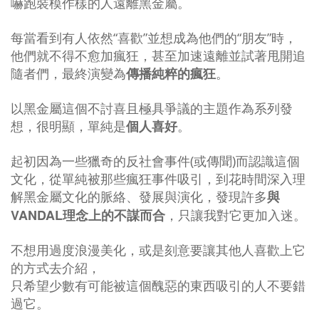
嚇跑裝模作樣的人遠離黑金屬。
每當看到有人依然“喜歡”並想成為他們的“朋友”時，
他們就不得不愈加瘋狂，甚至加速遠離並試著甩開追
隨者們，最終演變為
傳播純粹的瘋狂
。
以黑金屬這個不討喜且極具爭議的主題作為系列發
想，很明顯，單純是
個人喜好
。
起初因為一些獵奇的反社會事件(或傳聞)而認識這個
文化，從單純被那些瘋狂事件吸引，到花時間深入理
解黑金屬文化的脈絡、發展與演化，發現許多
與
VANDAL
理念上的不謀而合
，只讓我對它更加入迷。
不想用過度浪漫美化，或是刻意要讓其他人喜歡上它
的方式去介紹，
只希望少數有可能被這個醜惡的東西吸引的人不要錯
過它。