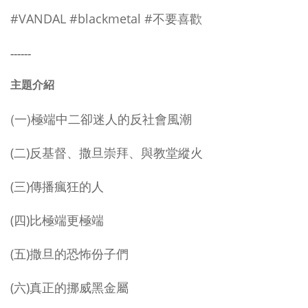
#VANDAL #blackmetal #
不要喜歡
------
主題介紹
(一)極端中二卻迷人的反社會風潮
(二)反基督、撒旦崇拜、與教堂縱火
(三)傳播瘋狂的人
(四)比極端更極端
(五)撒旦的恐怖份子們
(六)真正的挪威黑金屬