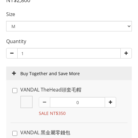
NT$2,800
Size
Quantity
Buy Together and Save More
VANDAL TheHead頭套毛帽
SALE NT$350
VANDAL 黑金屬零錢包