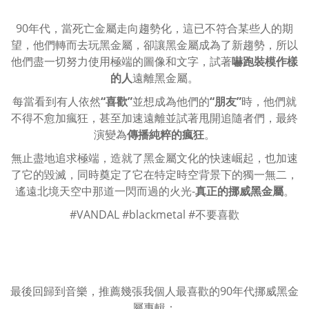
90年代，當死亡金屬走向趨勢化，這已不符合某些人的期
望，他們轉而去玩黑金屬，卻讓黑金屬成為了新趨勢，所以
他們盡一切努力使用極端的圖像和文字，試著
嚇跑裝模作樣
的人
遠離黑金屬。
每當看到有人依然
“喜歡”
並想成為他們的
“朋友”
時，他們就
不得不愈加瘋狂，甚至加速遠離並試著甩開追隨者們，最終
演變為
傳播純粹的瘋狂
。
無止盡地追求極端，造就了黑金屬文化的快速崛起，也加速
了它的毀滅，同時奠定了它在特定時空背景下的獨一無二，
遙遠北境天空中那道一閃而過的火光-
真正的挪威黑金屬
。
#VANDAL #blackmetal #不要喜歡
最後
回歸到音樂，
推薦幾張我
個人最喜歡的90年代挪威黑金
屬專輯：