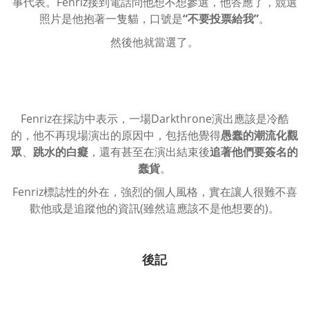
事代表。Fenriz接到電話問他想不想參選，他答應了，競選
照片是他抱著一隻貓，口號是
“不要投票給我”
。
然後他就當選了。
Fenriz在採訪中表示，一場Darkthrone演出應該是冷酷
的，他不再現場演出的原因中，包括他覺得
愚蠢的潮流化觀
眾
、
跳水的白癡
，還有甚至在演出結束後
追著他們要簽名的
蠢貨
。
Fenriz標誌性的外在，強烈的個人風格，實在讓人很難不喜
歡他或是追蹤他的資訊(雖然這應該不是他想要的)。
後記