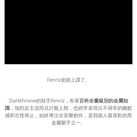
Fenriz老師上課了。
Darkthrone的鼓手Fenriz，有著
百科全書級別的金屬知
識
，強烈反主流而且討厭人類，也經常表現出不尋常的幽默
感和古怪舉止，始終專注在音樂創作，是我個人最喜歡的黑
金屬樂手之一。