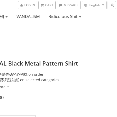
LOG IN
CART
MESSAGE
English
系列
VANDALISM
Ridiculous Shit
L Black Metal Pattern Shirt
送愛你媽的心抱枕 on order
送貼紙 on selected categories
ore
00