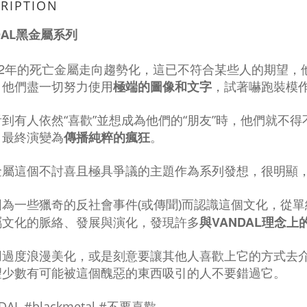
RIPTION
DAL黑金屬系列
2
年的死亡金屬走向趨勢化，這已不符合某些人的期望，
，他們盡一切努力使用
極端的圖像和文字
，試著嚇跑裝模
看到有人依然“喜歡”並想成為他們的“朋友”時，他們就不
，最終演變為
傳播純粹的瘋狂
。
金屬這個不討喜且極具爭議的主題作為系列發想，很明顯
因為一些獵奇的反社會事件(或傳聞)而認識這個文化，從
VANDAL
屬文化的脈絡、發展與演化，發現許多
與
理念上
用過度浪漫美化，或是刻意要讓其他人喜歡上它的方式去
望少數有可能被這個醜惡的東西吸引的人不要錯過它。
AL #blackmetal #