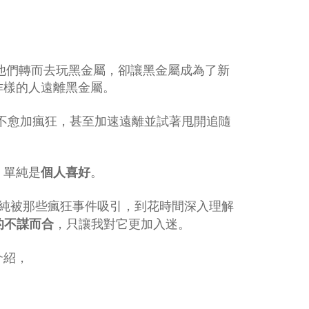
他們轉而去玩黑金屬，卻讓黑金屬成為了新
作樣的人遠離黑金屬。
得不愈加瘋狂，甚至加速遠離並試著甩開追隨
，單純是
個人喜好
。
單純被那些瘋狂事件吸引，到花時間深入理解
的不謀而合
，只讓我對它更加入迷。
介紹，