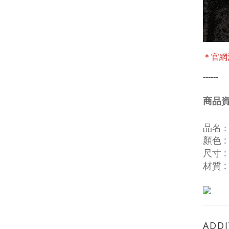
＊官網
------
商品
品名 :
顏色 :
尺寸 : 
材質 : 
ADDI