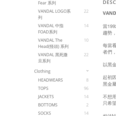
DESC
Fear 系列
VANDAL LOGO系
22
VAN
列
199
VANDAL 中指
14
當
FOAD系列
趨勢
VANDAL The
10
每當
Head(怪頭) 系列
者們
VANDAL 黑死撒
22
旦系列
以黑
Clothing
起初
HEADWEARS
8
黑金
TOPS
96
不想
JACKETS
14
只希
BOTTOMS
2
SOCKS
14
#VAND