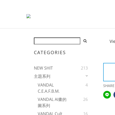
Vi
CATEGORIES
NEW SHIT
213
主題系列
VANDAL
4
SHARE
C.E.A.F.B.M.
VANDAL AI畫的
26
圖系列
VANDAL Cult
16