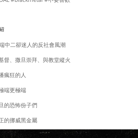
不要喜歡
紹
極端中二卻迷人的反社會風潮
反基督、撒旦崇拜、與教堂縱火
傳播瘋狂的人
比極端更極端
撒旦的恐怖份子們
真正的挪威黑金屬