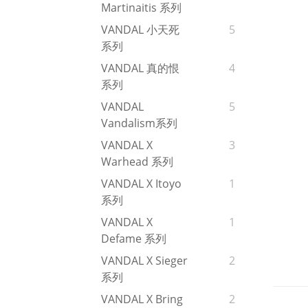
Martinaitis 系列
VANDAL 小天死
5
系列
VANDAL 真的恨
4
系列
VANDAL
5
Vandalism系列
VANDAL X
3
Warhead 系列
VANDAL X Itoyo
1
系列
VANDAL X
1
Defame 系列
VANDAL X Sieger
2
系列
VANDAL X Bring
2