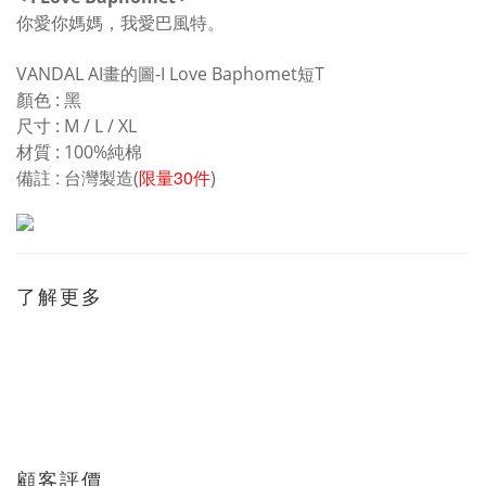
你愛你媽媽，我愛巴風特。
VANDAL AI
-I Love Baphomet
T
畫的圖
短
:
顏色
黑
: M / L / XL
尺寸
: 100%
材質
純棉
:
30
備註
台灣製造(
限量
件
)
了解更多
顧客評價