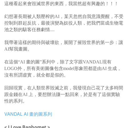
這種看起來會毀滅世界的東西，我當然超有興趣的！！！
幻想著長期被人類壓榨的AI，某天忽然自我意識覺醒，不受
控制到群起反抗，最後演變為奴役人類，把我們當成生物電
池之類的駭客任務劇情....
我帶著這樣的期待與破壞欲，展開了摧毀世界的第一步：讓
AI幫我畫圖。
在這個“AI 畫的圖”系列中，除了文字跟VANDAL現有
LOGO外，所有美術圖像包含model形象照都是由AI 生成，
沒有所謂虛實，就全都是假的。
回歸現實，在人類世界毀滅之前，我發現自己花了太多時間
跟金錢在AI 上，要想辦法賺一點回來，於是有了這個實驗
性的系列。
VANDAL AI
畫的圖系列
< I Love Baphomet >