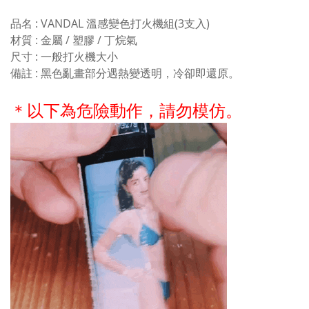
品名 : VANDAL 溫感變色打火機組(3支入)
材質 : 金屬 / 塑膠 / 丁烷氣
尺寸 : 一般打火機大小
備註 : 黑色亂畫部分遇熱變透明，冷卻即還原。
＊以下為危險動作，請勿模仿。