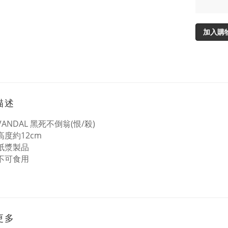
加入購
描述
 VANDAL 黑死不倒翁(恨/殺)
 高度約12cm
紙漿製品
 不可食用
更多