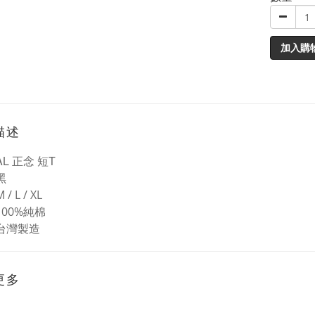
加入購
描述
AL 正念 短T
黑
M / L / XL
100%
純棉
台灣製造
更多