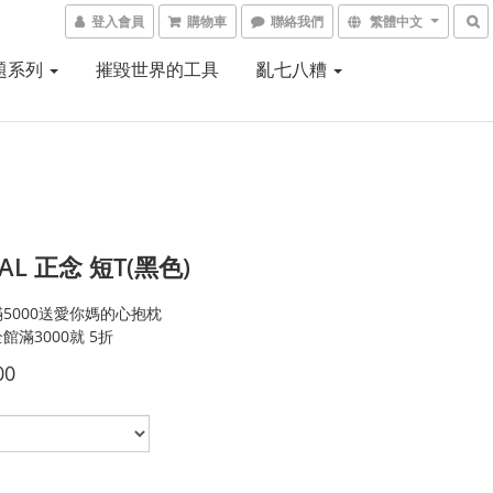
登入會員
購物車
聯絡我們
繁體中文
題系列
摧毀世界的工具
亂七八糟
AL 正念 短T(黑色)
5000送愛你媽的心抱枕
館滿3000就 5折
00