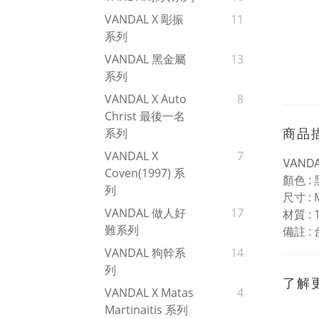
VANDAL X 彫振
11
系列
VANDAL 黑金屬
13
系列
VANDAL X Auto
8
Christ 最後一名
商品
系列
VANDAL X
7
VAND
Coven(1997) 系
:
顏色
列
: 
尺寸
VANDAL 做人好
17
: 
材質
難系列
:
備註
VANDAL 狗幹系
14
列
了解
VANDAL X Matas
4
Martinaitis 系列